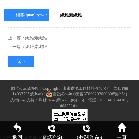
相關(guān)附件：
纖維素纖維
上一篇：
纖維素纖維
下一篇：
纖維素纖維
返回
版權(quán)所有：Copyright ?山東森泓工程材料有限公司
魯ICP備
14033725號(hào)-1
魯公網(wǎng)安備37099202000308號(hào)
技術(shù)支持：焦點(diǎn)網(wǎng)絡(luò)（電話：0538-6309930，
6632526）
返回
電話咨詢
一鍵撥號(hào)
主頁
RM新时代平台网址-首页