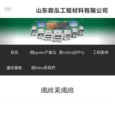
首頁
關(guān)于森泓
產(chǎn)品中心
工程案例
廠容廠貌
聯(lián)系我們
纖維素纖維