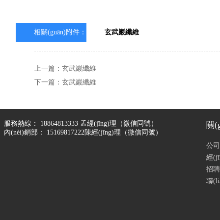
相關(guān)附件：
玄武巖纖維
上一篇：
玄武巖纖維
下一篇：
玄武巖纖維
服務熱線：
18864813333 孟經(jīng)理（微信同號）
關(
內(nèi)銷部：
15169817222陳經(jīng)理（微信同號）
公司
經(j
招聘
聯(l