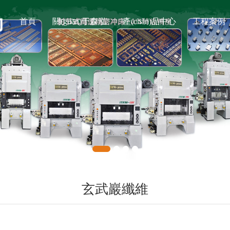
首頁
關(guān)于森泓
產(chǎn)品中心
工程案例
玄武巖纖維